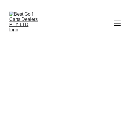
+27 73 186 1700
 | 
info@bestgolfcartsrental-sales.co.za