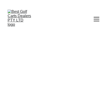
+27 73 186 1700
 | 
info@bestgolfcartsrental-sales.co.za