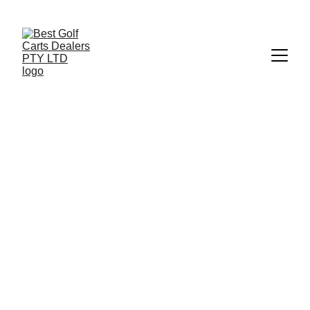
+27 73 186 1700
 | 
info@bestgolfcartsrental-sales.co.za