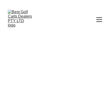
+27 73 186 1700
 | 
info@bestgolfcartsrental-sales.co.za