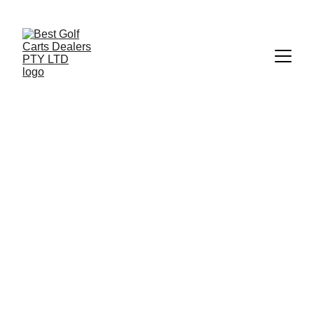
+27 73 186 1700
 | 
info@bestgolfcartsrental-sales.co.za