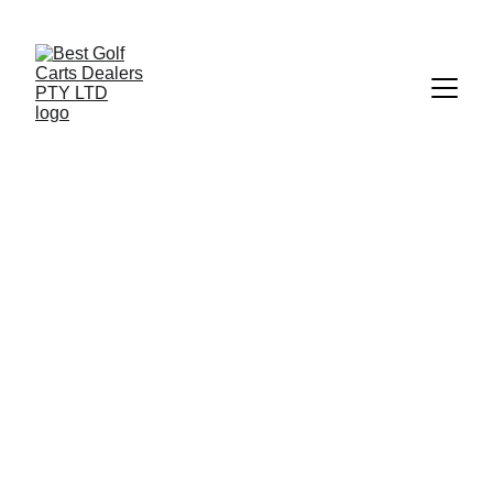
+27 73 186 1700
 | 
info@bestgolfcartsrental-sales.co.za